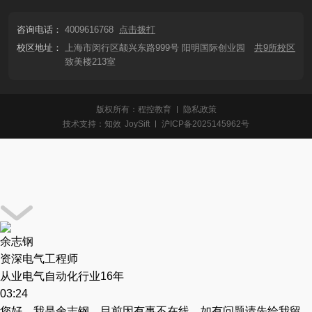
咨询电话：
4009616768
点击拨打
校区地址：
上海市闵行区颛兴东路999号 阳明国际创业园
共9所校区
致美楼213室
版权所有：程控教育
隐私政策
技术支持：
知效
JoySift
沪ICP备2025145962号
余志钢
资深电气工程师
从业电气自动化行业16年
03:24
您好，我是余志钢，目前因有事不在线，如有问题请先给我留