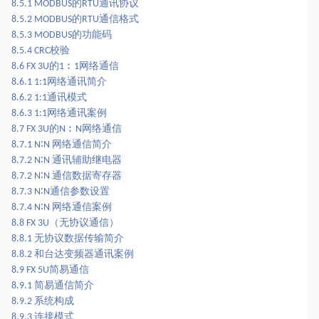
的
通讯协议
8.5.1 MODBUS
RTU
的
通信格式
8.5.2 MODBUS
RTU
的功能码
8.5.3 MODBUS
校验
8.5.4 CRC
的
︰
网络通信
8.6 FX 3U
1
1
网络通讯简介
8.6.1 1:1
通讯模式
8.6.2 1:1
网络通讯案例
8.6.3 1:1
的
︰
网络通信
8.7 FX 3U
N
N
∶
网络通信简介
8.7.1 N
N
∶
通讯辅助继电器
8.7.2 N
N
∶
通信数据寄存器
8.7.2 N
N
∶
通信参数设置
8.7.3 N
N
∶
网络通信案例
8.7.4 N
N
（无协议通信）
8.8 FX 3U
无协议数据传输简介
8.8.1
和台达变频器通讯案例
8.8.2
简易通信
8.9 FX 5U
简易通信简介
8.9.1
系统构成
8.9.2
连接模式
8.9.3