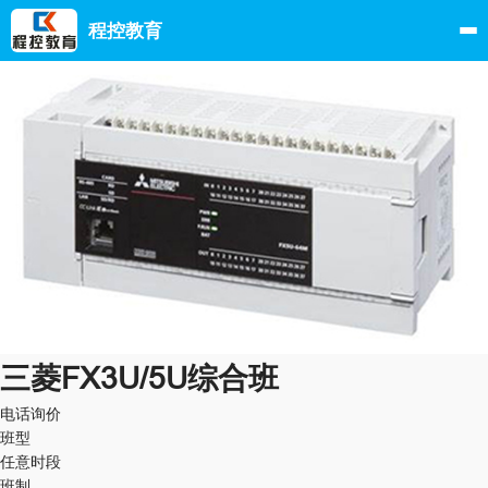
程控教育
三菱FX3U/5U综合班
电话询价
班型
任意时段
班制