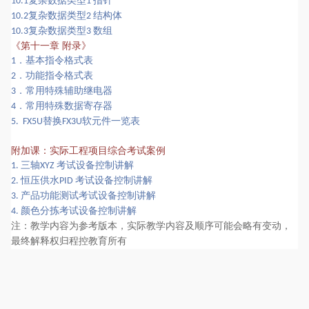
复杂数据类型
指针
10.1
1
复杂数据类型
结构体
10.2
2
复杂数据类型
数组
10.3
3
《
第十一章
附录
》
．基本指令格式表
1
．功能指令格式表
2
．常用特殊辅助继电器
3
．常用特殊数据寄存器
4
替换
软元件一览表
5. FX5U
FX3U
附加课：实际工程项目综合考试案例
三轴
考试设备控制讲解
1.
XYZ
恒压供水
考试设备控制讲解
2.
PID
产品功能测试考试设备控制讲解
3.
颜色分拣考试设备控制讲解
4.
注：教学内容为参考版本，实际教学内容及顺序可能会略有变动，
最终解释权归程控教育所有