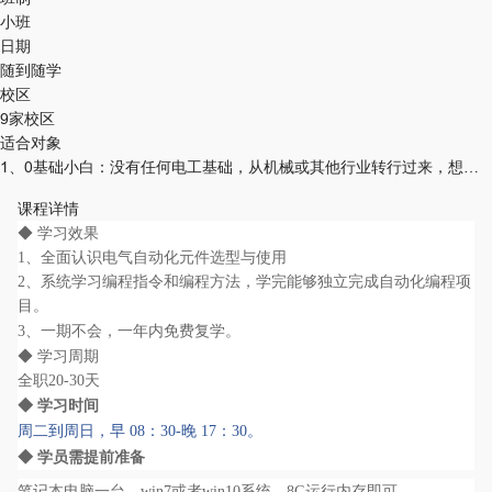
小班
日期
随到随学
校区
9家校区
适合对象
1、0基础小白：没有任何电工基础，从机械或其他行业转行过来，想从事电气自动化工作，学习一技之长，为一直职业生涯打下基础。 2、电气从业人员：有一定电工基础，但是工作中很多问题不能解决，想提升技术，并且升职加薪。 3、企业管理层或老板：从业多年，不懂技术，技术方案不会制定，技术人员不好管理，想改变现状。
课程详情
◆ 学习效果
1、全面认识电气自动化元件选型与使用
2、系统学习编程指令和编程方法，学完能够独立完成自动化编程项
目。
3
、一期不会，一年内免费复学。
◆ 学习周期
全职20-30天
◆ 学习时间
周二到周日，早 08：30-晚 17：30。
◆ 学员需提前准备
笔记本电脑一台，
win7或者win10系统，
8G运行内存即可。