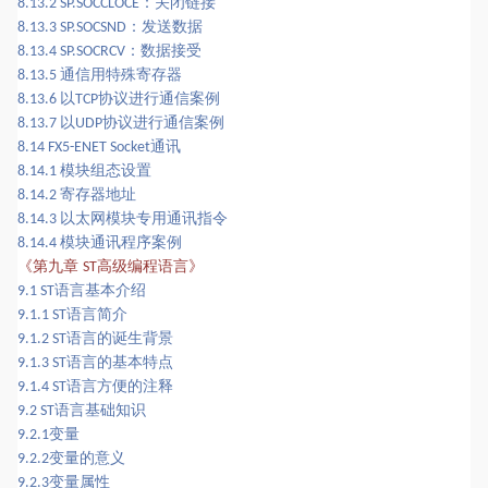
：关闭链接
8.13.2 SP.SOCCLOCE
：发送数据
8.13.3 SP.SOCSND
：数据接受
8.13.4 SP.SOCRCV
通信用特殊寄存器
8.13.5
以
协议进行通信案例
8.13.6
TCP
以
协议进行通信案例
8.13.7
UDP
通讯
8.14 FX5-ENET Socket
模块组态设置
8.14.1
寄存器地址
8.14.2
以太网模块专用通讯指令
8.14.3
模块通讯程序案例
8.14.4
第九章
高级编程语言
《
》
ST
语言基本介绍
9.1 ST
语言简介
9.1.1 ST
语言的诞生背景
9.1.2 ST
语言的基本特点
9.1.3 ST
语言方便的注释
9.1.4 ST
语言基础知识
9.2 ST
变量
9.2.1
变量的意义
9.2.2
变量属性
9.2.3