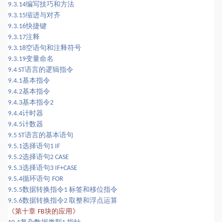
编写技巧和方法
9.3.14
缩进与对齐
9.3.15
快捷键
9.3.16
注释
9.3.17
空语句和注释符号
9.3.18
变量命名
9.3.19
语言的逻辑指令
9.4 ST
基本指令
9.4.1
基本指令
9.4.2
基本指令
9.4.3
2
计时器
9.4.4
计数器
9.4.5
语言的基本语句
9.5 ST
选择语句
9.5.1
1 IF
选择语句
9.5.2
2 CASE
选择语句
9.5.3
3 IF+CASE
循环语句
9.5.4
FOR
数据转换指令
标签和移位指令
9.5.5
1
数据转换指令
取整和浮点运算
9.5.6
2
第十章
块的应用
《
》
FB