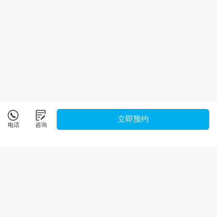
立即预约
电话
咨询
程控教育
详情
紧跟市场前沿，技能成就未来