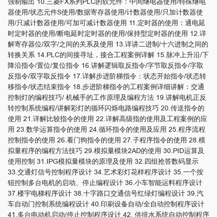
强制输出 10.三菱FX系列PLC的软元件：中间继电器使用/特殊继电
器使用/状态元件S使用/数据寄存器使用/计数器使用/只加计数器使
用/只减计数器使用/可加可减计数器使用 11.定时器的使用：通电延
时定时器的使用/断电延时定时器的使用/保持型定时器的使用 12.详
解寄存器位/双字/之间的关系及使用 13.详讲二进制/十六进制之间的
转换关系 14.PLC的间接寻址，接合工程案例详解 15.脉冲上升沿/下
降沿指令/置位/复位指令 16.讲解逻辑取反指令/字节取反指令/字取
反指令/双字取反指令 17.详解步进阶梯指令：状态开始指令/状态转
移指令/状态结束指令 18.步进阶梯指令的工程案例详细讲解：交通
控制灯的编程技巧/ 机械手的工作原理及编程方法 19.讲解电机正反
转控制系统编程/讲解彩灯的循环闪烁电路编程技巧 20.传送指令的
使用 21.详解比较指令的使用 22.详解高级指的使用及工程案例的应
用 23.数学运算指令的使用 24.循环指令的使用及应用 25.程序流程
控制指令的使用 26.看门狗指令的使用 27.子程序指令的使用 28.模
拟量程序的编程方法技巧 29.模拟量模块2AD的使用 30.PID运算及
使用控制 31.IPG模拟量模块的原理及使用 32.四组抢答数码显示
33.交通灯信号控制程序设计 34.艺术彩灯花样程序设计 35.一个按
钮控制多台电机的启动、停止编程设计 36.小车智能运料程序设计
37.楼宇电梯程序设计 38.十字路口交通信号红绿灯编程设计 39.汽
车自动门控制系统编程设计 40.印刷设备自动/全自动控制程序设计
41.多台电动机启动/停止控制程序设计 42. 供排水系统自动控制程序