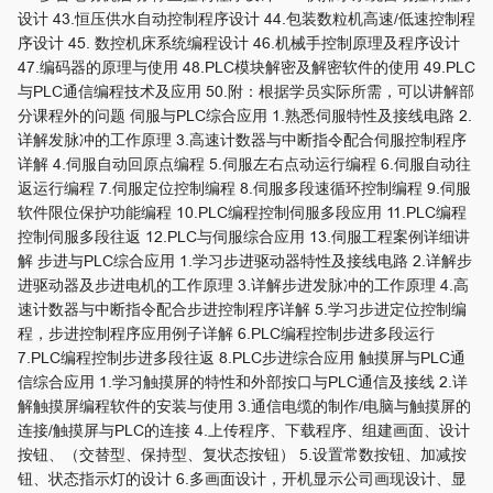
设计 43.恒压供水自动控制程序设计 44.包装数粒机高速/低速控制程
序设计 45. 数控机床系统编程设计 46.机械手控制原理及程序设计
47.编码器的原理与使用 48.PLC模块解密及解密软件的使用 49.PLC
与PLC通信编程技术及应用 50.附：根据学员实际所需，可以讲解部
分课程外的问题 伺服与PLC综合应用 1.熟悉伺服特性及接线电路 2.
详解发脉冲的工作原理 3.高速计数器与中断指令配合伺服控制程序
详解 4.伺服自动回原点编程 5.伺服左右点动运行编程 6.伺服自动往
返运行编程 7.伺服定位控制编程 8.伺服多段速循环控制编程 9.伺服
软件限位保护功能编程 10.PLC编程控制伺服多段应用 11.PLC编程
控制伺服多段往返 12.PLC与伺服综合应用 13.伺服工程案例详细讲
解 步进与PLC综合应用 1.学习步进驱动器特性及接线电路 2.详解步
进驱动器及步进电机的工作原理 3.详解步进发脉冲的工作原理 4.高
速计数器与中断指令配合步进控制程序详解 5.学习步进定位控制编
程，步进控制程序应用例子详解 6.PLC编程控制步进多段运行
7.PLC编程控制步进多段往返 8.PLC步进综合应用 触摸屏与PLC通
信综合应用 1.学习触摸屏的特性和外部按口与PLC通信及接线 2.详
解触摸屏编程软件的安装与使用 3.通信电缆的制作/电脑与触摸屏的
连接/触摸屏与PLC的连接 4.上传程序、下载程序、组建画面、设计
按钮、（交替型、保持型、复状态按钮） 5.设置常数按钮、加减按
钮、状态指示灯的设计 6.多画面设计，开机显示公司画现设计、显