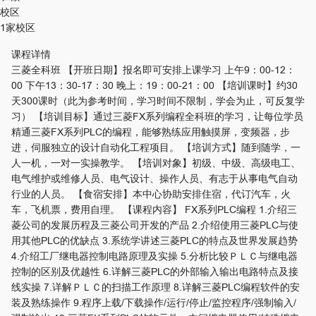
校区
1家校区
课程详情
三菱全科班 【开班日期】报名即可安排上课学习 上午9：00-12：
00 下午13：30-17：30 晚上：19：00-21：00 【培训课时】约30
天300课时（此为参考时间，学习时间不限制，学会为止，可反复学
习） 【培训目标】通过三菱FX系列编程全科班的学习，让每位学员
精通三菱FX系列PLC的编程，能够熟练应用触摸屏，变频器，步
进，伺服独立的设计自动化工程项目。 【培训方式】随到随学，一
人一机，一对一实操教学。 【培训对象】初级、中级、高级电工、
电气维护或维修人员、电气设计、操作人员、有志于从事电气自动
行业的人员。 【食宿安排】本中心协助安排住宿，代订汽车，火
车，飞机票，费用自理。 【课程内容】 FX系列PLC编程 1.介绍三
菱公司的发展历程及三菱公司开发的产品 2.介绍使用三菱PLC与使
用其他PLC的优缺点 3.系统学讲述三菱PLC的特点及世界发展趋势
4.介绍工厂继电器控制电路原理及实操 5.分析比较ＰＬＣ与继电器
控制的区别及优越性 6.详解三菱PLC的外部输入输出电路特点及接
线实操 7.详解ＰＬＣ的扫描工作原理 8.详解三菱PLC编程软件的安
装及熟练操作 9.程序上载/下载操作/运行/停止/监控程序/强制输入/