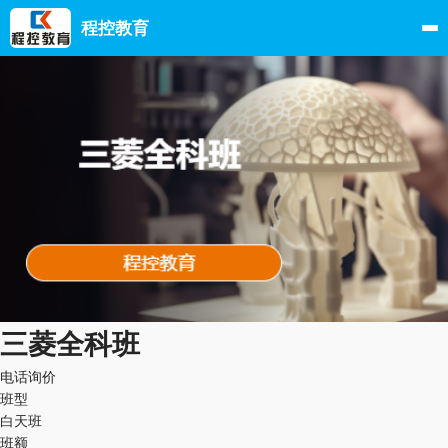
程控教育
三菱全科班
电话询价
班型
白天班
班额